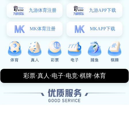
紧逼的防守策略，通过压迫对手的传球线路来创造更多的反
击机会。
另一方面，八一队则通过灵活多变的战术应对广东队的压
迫。他们选择利用挡拆配合来寻找空位投篮机会，同时加强
内线进攻，以此来抵消外线投射的不稳定性。这种应对方式
使得双方在战略上形成了激烈的碰撞，为观众奉献了一场精
彩绝伦的篮球盛宴。
此外，广东队在下半场开始后进行了阵容调整，加强了外线
火力，而八一队则依然坚持自己的风格，不断寻找突破口。
这种战术上的相互博弈，让整场比赛充满悬念，也为最终结
果埋下伏笔。
2、球员表现分析
在这场关键对决中，各个球员都展现出了非凡的竞技状态。
其中，广东队的核心球员发挥尤为出色，他不仅在得分方面